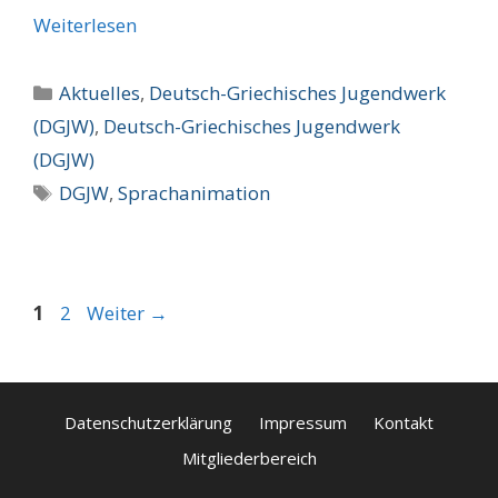
Weiterlesen
Kategorien
Aktuelles
,
Deutsch-Griechisches Jugendwerk
(DGJW)
,
Deutsch-Griechisches Jugendwerk
(DGJW)
Schlagwörter
DGJW
,
Sprachanimation
Seite
Seite
1
2
Weiter
→
Datenschutzerklärung
Impressum
Kontakt
Mitgliederbereich