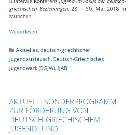
Bilaterale Konferenz
Jugend im Fokus der deutsch-
griechischen Beziehungen,
28. – 30. Mai 2018 in
München.
Weiterlesen
Kategorien
Aktuelles
,
deutsch-griechischer
Jugendaustausch
,
Deutsch-Griechisches
Jugendwerk (DGJW)
,
IJAB
AKTUELL! SONDERPROGRAMM
ZUR FÖRDERUNG VON
DEUTSCH-GRIECHISCHEM
JUGEND- UND