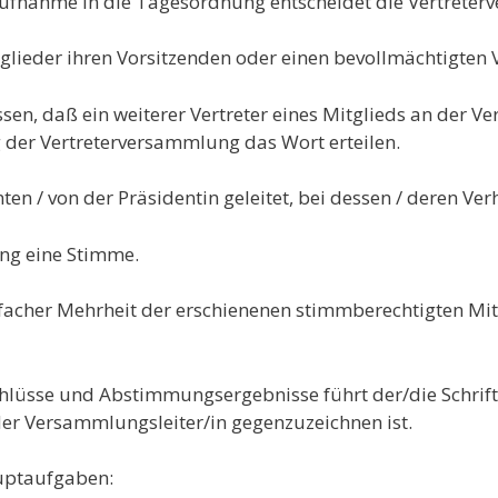
 Aufnahme in die Tagesordnung entscheidet die Vertrete
lieder ihren Vorsitzenden oder einen bevollmächtigten V
ssen, daß ein weiterer Vertreter eines Mitglieds an der 
der Vertreterversammlung das Wort erteilen.
n / von der Präsidentin geleitet, bei dessen / deren Verhi
ung eine Stimme.
nfacher Mehrheit der erschienenen stimmberechtigten Mi
hlüsse und Abstimmungsergebnisse führt der/die Schriftf
der Versammlungsleiter/in gegenzuzeichnen ist.
uptaufgaben: