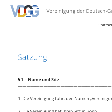
Zum
Inhalt
Vereinigung der Deutsch-Gr
springen
Startse
Satzung
——————————————————————
§ 1 – Name und Sitz
——————————————————————
1. Die Vereinigung führt den Namen „Vereinigun
2. Die Vereinigung hat ihren Sitz in Bonn.