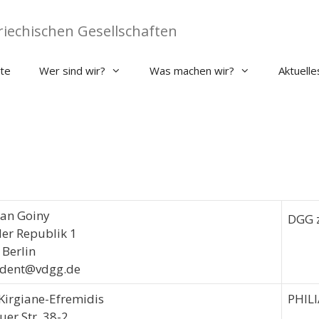
iechischen Gesellschaften
ite
Wer sind wir?
Was machen wir?
Aktuelle
ian Goiny
DGG z
der Republik 1
Berlin
ident@vdgg.de
 Kirgiane-Efremidis
PHIL
uer Str. 38-2