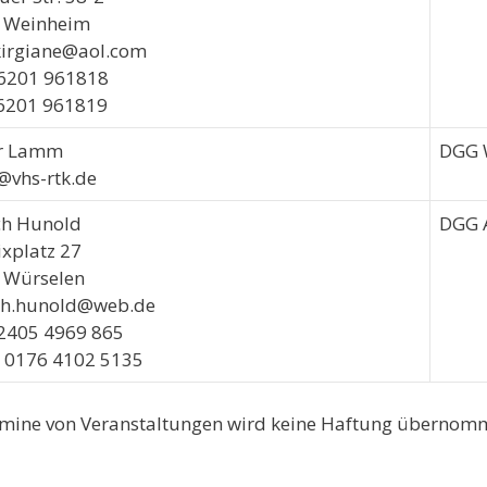
 Weinheim
kirgiane@aol.com
06201 961818
06201 961819
r Lamm
DGG 
@
vhs-rtk.de
ch Hunold
DGG 
xplatz 27
 Würselen
ich.hunold@web.de
02405 4969 865
: 0176 4102 5135
rmine von Veranstaltungen wird keine Haftung übernom