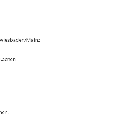
Wiesbaden/Mainz
Aachen
men.