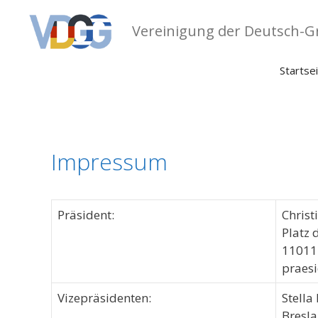
Zum
Inhalt
Vereinigung der Deutsch-Gr
springen
Startse
Impressum
Präsident:
Christ
Platz 
11011 
praes
Vizepräsidenten:
Stella
Bresla