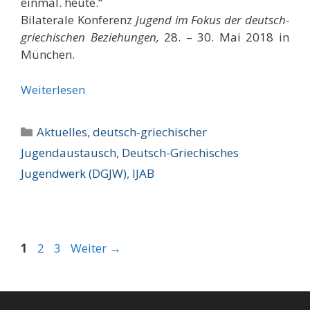
einmal. heute.“
Bilaterale Konferenz
Jugend im Fokus der deutsch-
griechischen Beziehungen,
28. – 30. Mai 2018 in
München.
Weiterlesen
Kategorien
Aktuelles
,
deutsch-griechischer
Jugendaustausch
,
Deutsch-Griechisches
Jugendwerk (DGJW)
,
IJAB
Seite
Seite
Seite
1
2
3
Weiter
→