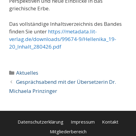
Perspektiven und neue Einblicke in das
griechische Erbe.
Das vollständige Inhaltsverzeichnis des Bandes
finden Sie unter
https://metadata.lit-
verlag.de/downloads/99674-9/Hellenika_19-
20_Inhalt_280426.pdf
Kategorien
Aktuelles
Gesprächsabend mit der Übersetzerin Dr.
Michaela Prinzinger
Datenschutzerklärung
Impressum
Kontakt
Mitgliederbereich