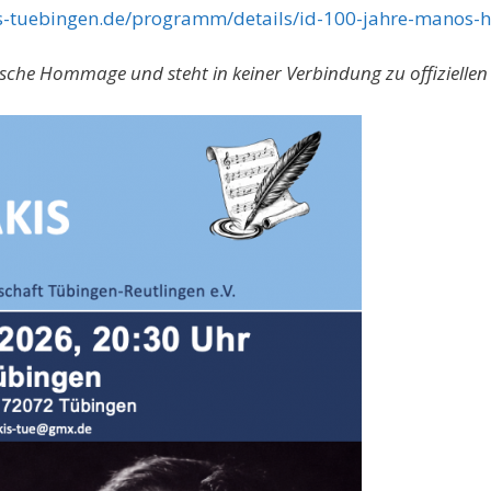
-tuebingen.de/programm/details/id-100-jahre-manos-h
ische Hommage und steht in keiner Verbindung zu offiziellen