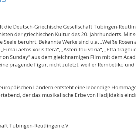
t die Deutsch-Griechische Gesellschaft Tübingen-Reutli
sten der griechischen Kultur des 20. Jahrhunderts. Mit 
 Seele berührt. Bekannte Werke sind u.a. „Weiße Rosen a
 „Eimai aetos xoris ftera“, „Asteri tou voria“, „Efta trag
er on Sunday“ aus dem gleichnamigen Film mit dem Acad
 eine prägende Figur, nicht zuletzt, weil er Rembetiko un
europäischen Ländern entsteht eine lebendige Hommage 
ertabend, der das musikalische Erbe von Hadjidakis eind
.
haft Tübingen-Reutlingen e.V.