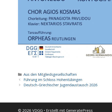
Kategorien
Aus den Mitgliedsgesellschaften
Führung im Schloss Hohentübingen
Deutsch-Griechischer Jugendaustausch 2026
© 2026 VDGG
• Erstellt mit
GeneratePress