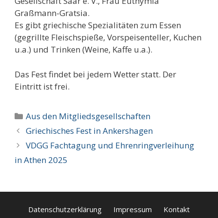
Gesellschaft Saar e. V., Frau Euthymia
Graßmann-Gratsia.
Es gibt griechische Spezialitäten zum Essen
(gegrillte Fleischspieße, Vorspeisenteller, Kuchen
u.a.) und Trinken (Weine, Kaffe u.a.).
Das Fest findet bei jedem Wetter statt. Der
Eintritt ist frei.
Kategorien
Aus den Mitgliedsgesellschaften
Griechisches Fest in Ankershagen
VDGG Fachtagung und Ehrenringverleihung
in Athen 2025
Datenschutzerklärung
Impressum
Kontakt