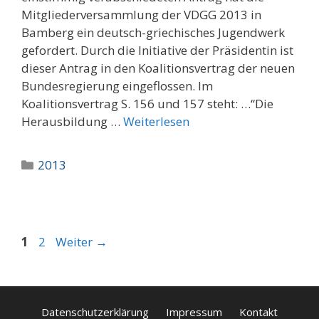
Mitgliederversammlung der VDGG 2013 in
Bamberg ein deutsch-griechisches Jugendwerk
gefordert. Durch die Initiative der Präsidentin ist
dieser Antrag in den Koalitionsvertrag der neuen
Bundesregierung eingeflossen. Im
Koalitionsvertrag S. 156 und 157 steht: …“Die
Herausbildung …
Weiterlesen
Kategorien
2013
Seite
Seite
1
2
Weiter
→
Datenschutzerklärung
Impressum
Kontakt