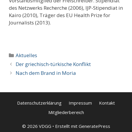
Vorstandsmitglied der Freischreiber. Stipendiat
des Netzwerks Recherche (2006), IJP-Stipendiat in
Kairo (2010), Träger des EU Health Prize for
Journalists (2013).
Kategorien
Aktuelles
Der griechisch-türkische Konflikt
Nach dem Brand in Moria
Datenschutzerklärung
Impressum
Kontakt
Mitgliederbereich
© 2026 VDGG
• Erstellt mit
GeneratePress