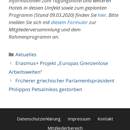
Informationen zum Tagungshotel und weiteren
Hotels in dessen Umfeld sowie zum geplanten
Programm (Stand 09.03.2020) finden Sie
hier
. Bitte
melden Sie sich mit
diesem Formular
zur
Mitgliederversammlung und dem
Rahmenprogramm an.
Kategorien
Aktuelles
Erasmus+ Projekt „Europas Grenzenlose
Arbeitswelten“
Früherer griechischer Parlamentspräsident
Philippos Petsalnikos gestorben
Datenschutzerklärung
Impressum
Kontakt
Mitgliederbereich