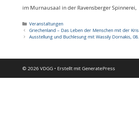
im Murnausaal in der Ravensberger Spinnerei,
Kategorien
Veranstaltungen
Griechenland – Das Leben der Menschen mit der Kris
Ausstellung und Buchlesung mit Wassily Dornakis, 08
© 2026 VDGG
• Erstellt mit
GeneratePress