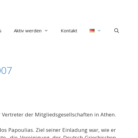
s
Aktiv werden
Kontakt
007
ertreter der Mitgliedsgesellschaften in Athen.
s Papoulias. Ziel seiner Einladung war, wie er
e, die Vereinigung der Deutsch-Griechischen