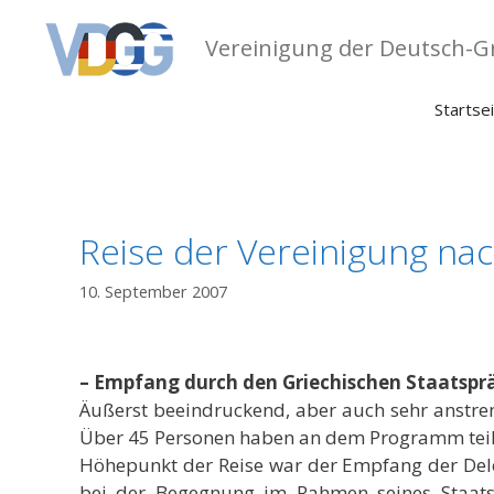
Zum
Inhalt
Vereinigung der Deutsch-Gr
springen
Startse
Reise der Vereinigung nac
10. September 2007
– Empfang durch den Griechischen Staatspr
Äußerst beeindruckend, aber auch sehr anstren
Über 45 Personen haben an dem Programm te
Höhepunkt der Reise war der Empfang der Deleg
bei der Begegnung im Rahmen seines Staatsb