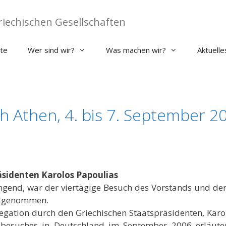
iechischen Gesellschaften
ite
Wer sind wir?
Was machen wir?
Aktuelle
h Athen, 4. bis 7. September 2
äsidenten Karolos Papoulias
gend, war der viertägige Besuch des Vorstands und der V
ilgenommen.
ation durch den Griechischen Staatspräsidenten, Karolo
esuches in Deutschland im September 2006 erläutert