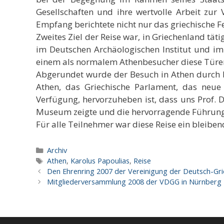
Gesellschaften und ihre wertvolle Arbeit zu
Empfang berichtete nicht nur das griechische F
Zweites Ziel der Reise war, in Griechenland tät
im Deutschen Archäologischen Institut und im
einem als normalem Athenbesucher diese Türen
Abgerundet wurde der Besuch in Athen durch 
Athen, das Griechische Parlament, das neu
Verfügung, hervorzuheben ist, dass uns Prof. 
Museum zeigte und die hervorragende Führung ü
Für alle Teilnehmer war diese Reise ein bleiben
Kategorien
Archiv
Schlagwörter
Athen
,
Karolus Papoulias
,
Reise
Den Ehrenring 2007 der Vereinigung der Deutsch-Grie
Mitgliederversammlung 2008 der VDGG in Nürnberg